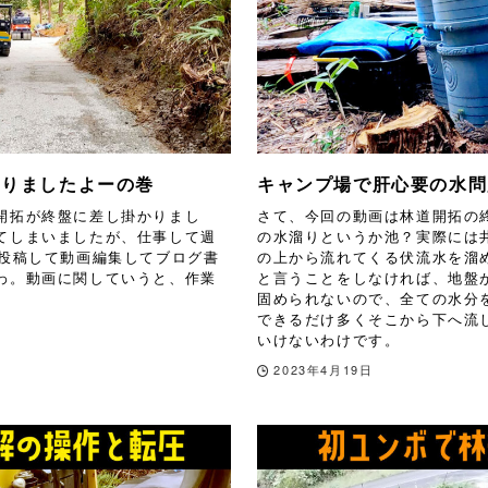
なりましたよーの巻
キャンプ場で肝心要の水問
開拓が終盤に差し掛かりまし
さて、今回の動画は林道開拓の
てしまいましたが、仕事して週
の水溜りというか池？実際には
も投稿して動画編集してブログ書
の上から流れてくる伏流水を溜
わ。動画に関していうと、作業
と言うことをしなければ、地盤
固められないので、全ての水分
できるだけ多くそこから下へ流
いけないわけです。
2023年4月19日