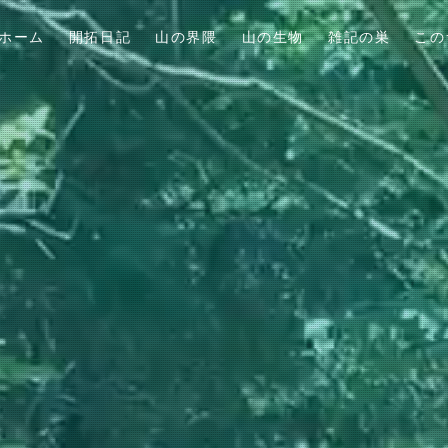
ホーム
開拓日記
山の界隈
山の生物
雑記の巣
この