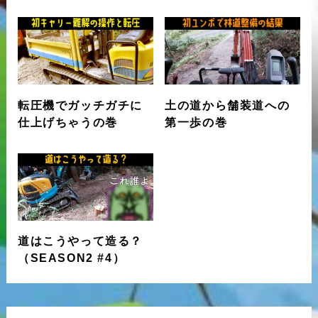
転圧機でガッチガチに
土の道から舗装道への
仕上げちゃうの巻
第一歩の巻
道はこうやって造る？
（SEASON2 #4）