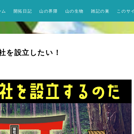
ーム
開拓日記
山の界隈
山の生物
雑記の巣
このサ
社を設立したい！