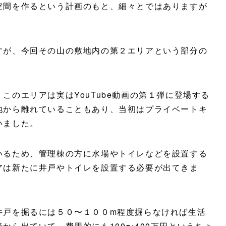
空間を作るという計画のもと、細々とではありますが
すが、今回その山の敷地内の第２エリアという部分の
このエリアは実はYouTube動画の第１弾に登場する
地から離れていることもあり、当初はプライベートキ
いました。
いるため、管理棟の方に水場やトイレなどを設置する
アは新たに井戸やトイレを設置する必要が出てきま
井戸を掘るには５０〜１００m程度掘らなければ生活
から出ていて、費用的にも100〜400万円というちょ